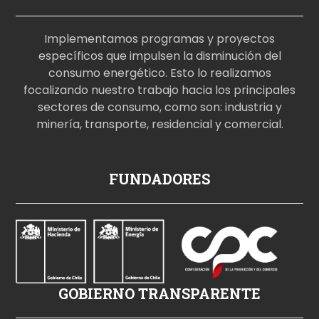
Implementamos programas y proyectos
específicos que impulsen la disminución del
consumo energético. Esto lo realizamos
focalizando nuestro trabajo hacia los principales
sectores de consumo, como son: industria y
minería, transporte, residencial y comercial.
p
FUNDADORES
o
r
n
o
i
z
GOBIERNO TRANSPARENTE
l