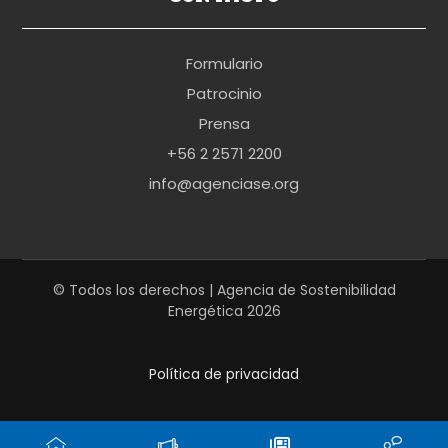
o
r
Formulario
n
Patrocinio
o
Prensa
b
+56 2 2571 2200
r
info@agenciase.org
a
z
z
e
© Todos los derechos | Agencia de Sostenibilidad
Energética 2026
r
s
Política de privacidad
h
a
r