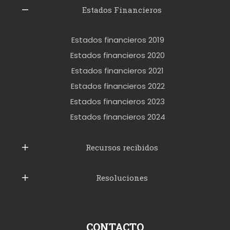
l
Estados Financieros
e
r
Estados financieros 2019
o
Estados financieros 2020
k
Estados financieros 2021
e
Estados financieros 2022
t
Estados financieros 2023
t
Estados financieros 2024
u
b
Recursos recibidos
e
Resoluciones
r
u
s
p
CONTACTO