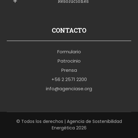
Resoluciones
r
u
s
p
CONTACTO
o
r
Formulario
n
Patrocinio
o
Prensa
b
+56 2 2571 2200
r
info@agenciase.org
a
z
z
e
© Todos los derechos | Agencia de Sostenibilidad
Energética 2026
r