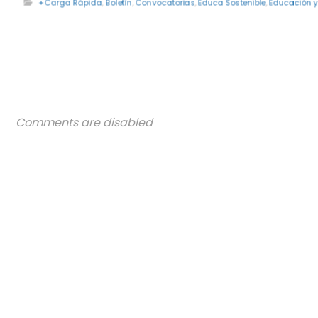
+Carga Rápida
,
Boletín
,
Convocatorias
,
Educa Sostenible
,
Educación y
Comments are disabled