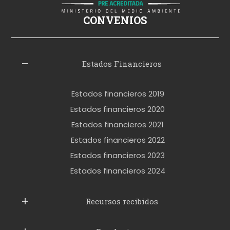
i
ş
CONVENIOS
i
z
l
Estados Financieros
e
r
Estados financieros 2019
o
Estados financieros 2020
k
Estados financieros 2021
e
Estados financieros 2022
t
Estados financieros 2023
t
Estados financieros 2024
u
b
Recursos recibidos
e