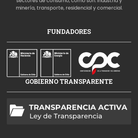
sectores de consumo, como son: industria y
minería, transporte, residencial y comercial.
p
FUNDADORES
o
r
n
o
i
z
GOBIERNO TRANSPARENTE
l
e
h
d
p
o