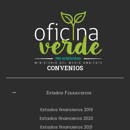
k
i
ş
s
i
k
i
ş
CONVENIOS
i
z
l
Estados Financieros
e
r
Estados financieros 2019
o
Estados financieros 2020
k
Estados financieros 2021