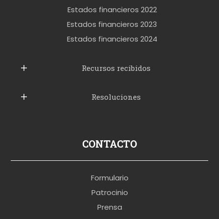
e
Estados financieros 2022
t
Estados financieros 2023
t
Estados financieros 2024
u
b
Recursos recibidos
e
Resoluciones
r
u
s
p
CONTACTO
o
r
Formulario
n
Patrocinio
o
Prensa
b