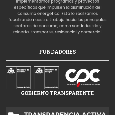
Implementamos programas y proyectos
específicos que impulsen la disminución del
consumo energético. Esto lo realizamos
focalizando nuestro trabajo hacia los principales
sectores de consumo, como son: industria y
minería, transporte, residencial y comercial.
p
FUNDADORES
o
r
n
o
i
z
GOBIERNO TRANSPARENTE
l
e
h