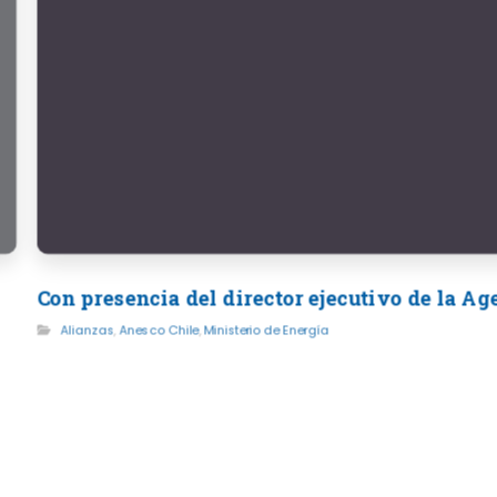
Con presencia del director ejecutivo de la A
Alianzas
,
Anesco Chile
,
Ministerio de Energía