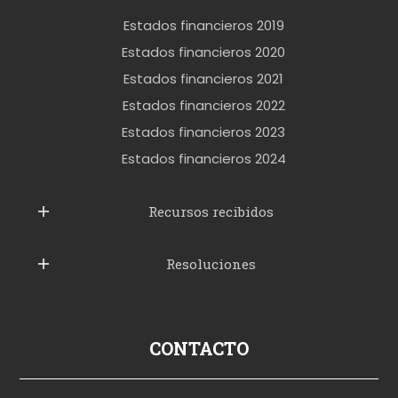
r
Estados financieros 2019
o
Estados financieros 2020
k
Estados financieros 2021
e
Estados financieros 2022
t
Estados financieros 2023
t
Estados financieros 2024
u
b
Recursos recibidos
e
Resoluciones
r
u
s
p
CONTACTO
o
r