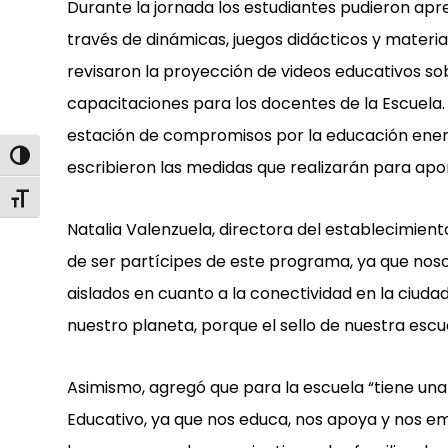
Durante la jornada los estudiantes pudieron apr
través de dinámicas, juegos didácticos y materi
revisaron la proyección de videos educativos so
capacitaciones para los docentes de la Escuela.
estación de compromisos por la educación energ
Alternar alto contraste
escribieron las medidas que realizarán para apo
Alternar tamaño de letra
Natalia Valenzuela, directora del establecimien
de ser partícipes de este programa, ya que n
aislados en cuanto a la conectividad en la ciuda
nuestro planeta, porque el sello de nuestra escu
Asimismo, agregó que para la escuela “tiene un
Educativo, ya que nos educa, nos apoya y nos e