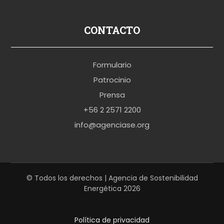
s
p
CONTACTO
o
r
Formulario
n
Patrocinio
o
Prensa
b
+56 2 2571 2200
r
info@agenciase.org
a
z
z
e
© Todos los derechos | Agencia de Sostenibilidad
Energética 2026
r
s
Política de privacidad
h