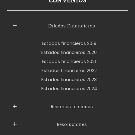
CONVENIOS
i
z
l
Estados Financieros
e
r
Estados financieros 2019
o
Estados financieros 2020
k
Estados financieros 2021
e
Estados financieros 2022
t
Estados financieros 2023
t
Estados financieros 2024
u
b
Recursos recibidos
e
Resoluciones
r
u