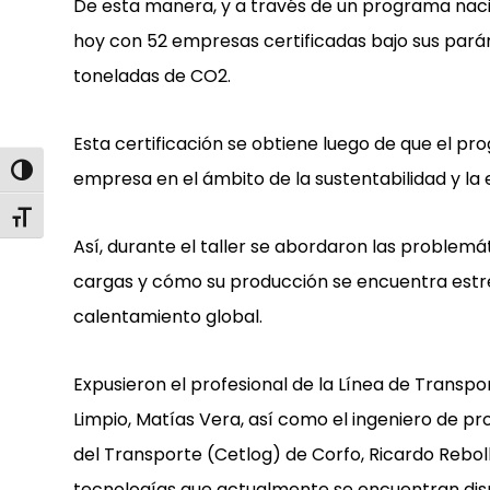
De esta manera, y a través de un programa nacio
hoy con 52 empresas certificadas bajo sus paráme
toneladas de CO2.
Esta certificación se obtiene luego de que el pr
Alternar alto contraste
empresa en el ámbito de la sustentabilidad y la 
Alternar tamaño de letra
Así, durante el taller se abordaron las problemá
cargas y cómo su producción se encuentra estr
calentamiento global.
Expusieron el profesional de la Línea de Transp
Limpio, Matías Vera, así como el ingeniero de p
del Transporte (Cetlog) de Corfo, Ricardo Reboll
tecnologías que actualmente se encuentran disp