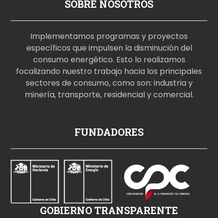
SOBRE NOSOTROS
Implementamos programas y proyectos
específicos que impulsen la disminución del
consumo energético. Esto lo realizamos
focalizando nuestro trabajo hacia los principales
sectores de consumo, como son: industria y
minería, transporte, residencial y comercial.
p
FUNDADORES
o
r
n
o
i
z
GOBIERNO TRANSPARENTE