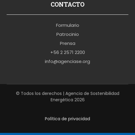
p
CONTACTO
o
r
Formulario
n
Patrocinio
o
Prensa
b
+56 2 2571 2200
r
info@agenciase.org
a
z
z
e
© Todos los derechos | Agencia de Sostenibilidad
Energética 2026
r
s
Política de privacidad
h
a