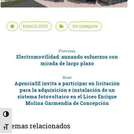
Enero 31, 2020
Sin categoría
Previous
Electromovilidad: aunando esfuerzos con
mirada de largo plazo
Next
AgenciaSE invita a participar en licitación
para la adquisición e instalación de un
sistema fotovoltaico en el Liceo Enrique
Molina Garmendia de Concepción
Alternar alto contraste
Temas relacionados
Alternar tamaño de letra