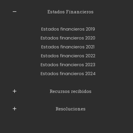
z
l
Estados Financieros
e
r
Estados financieros 2019
o
Estados financieros 2020
k
Estados financieros 2021
e
Estados financieros 2022
t
Estados financieros 2023
t
Estados financieros 2024
u
b
Recursos recibidos
e
Resoluciones
r
u
s