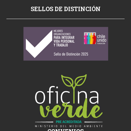
p
SELLOS DE DISTINCIÓN
o
r
n
o
s
i
k
i
ş
s
i
k
i
ş