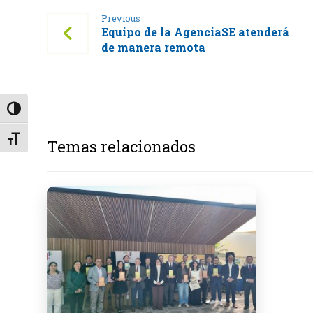
Previous
Equipo de la AgenciaSE atenderá
de manera remota
Alternar alto contraste
Alternar tamaño de letra
Temas relacionados