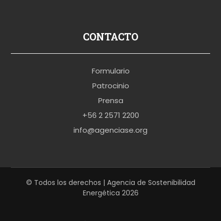
u
s
p
CONTACTO
o
r
Formulario
n
Patrocinio
o
Prensa
b
+56 2 2571 2200
r
info@agenciase.org
a
z
z
e
© Todos los derechos | Agencia de Sostenibilidad
Energética 2026
r
s