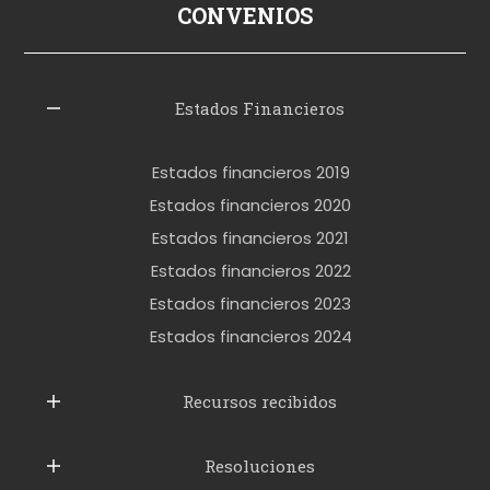
ş
CONVENIOS
i
z
l
Estados Financieros
e
r
Estados financieros 2019
o
Estados financieros 2020
k
Estados financieros 2021
e
Estados financieros 2022
t
Estados financieros 2023
t
Estados financieros 2024
u
b
Recursos recibidos
e
Resoluciones
r