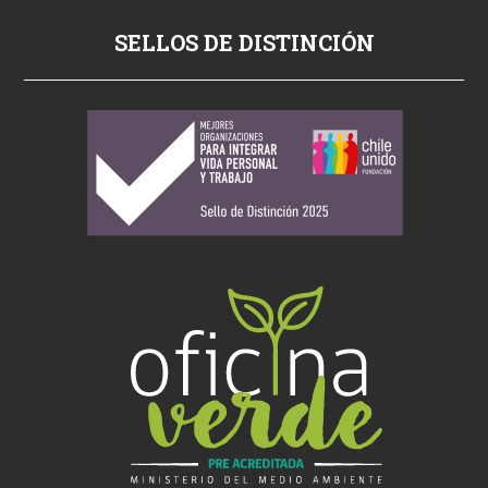
v
p
SELLOS DE DISTINCIÓN
o
r
n
o
s
i
k
i
ş
s
i
k
i