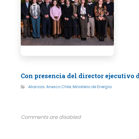
Con presencia del director ejecutivo
Alianzas
,
Anesco Chile
,
Ministerio de Energía
Comments are disabled