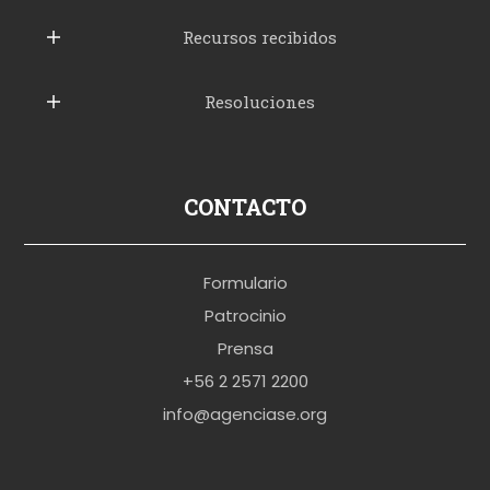
u
b
Recursos recibidos
e
Resoluciones
r
u
s
p
CONTACTO
o
r
Formulario
n
Patrocinio
o
Prensa
b
+56 2 2571 2200
r
info@agenciase.org
a
z