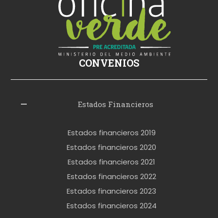
s
i
k
i
ş
CONVENIOS
i
z
l
Estados Financieros
e
r
Estados financieros 2019
o
Estados financieros 2020
k
Estados financieros 2021
e
Estados financieros 2022
t
Estados financieros 2023
t
Estados financieros 2024