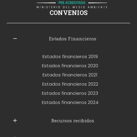
i
ş
CONVENIOS
i
z
l
Estados Financieros
e
r
Estados financieros 2019
o
Estados financieros 2020
k
Estados financieros 2021
e
Estados financieros 2022
t
Estados financieros 2023
t
Estados financieros 2024
u
b
Recursos recibidos
e