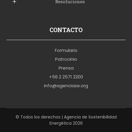
Resoluciones
r
u
s
p
CONTACTO
o
r
Formulario
n
Patrocinio
o
Prensa
b
+56 2 2571 2200
r
info@agenciase.org
a
z
z
e
© Todos los derechos | Agencia de Sostenibilidad
Energética 2026
r