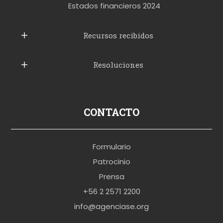
t
Estados financieros 2024
u
b
Recursos recibidos
e
Resoluciones
r
u
s
p
CONTACTO
o
r
Formulario
n
Patrocinio
o
Prensa
b
+56 2 2571 2200
r
info@agenciase.org
a