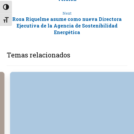
Alternar alto contraste
Next
Rosa Riquelme asume como nueva Directora
Alternar tamaño de letra
Ejecutiva de la Agencia de Sostenibilidad
Energética
Temas relacionados