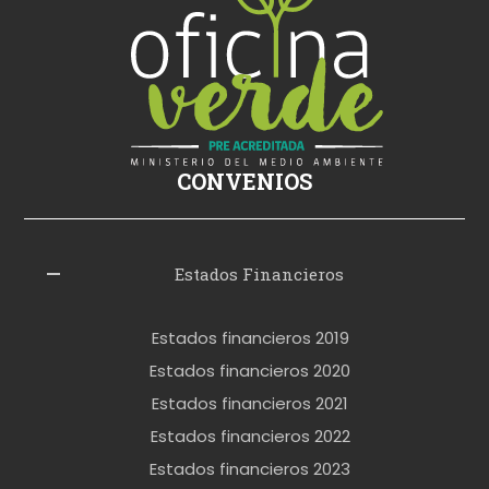
ş
s
i
k
i
ş
CONVENIOS
i
z
l
Estados Financieros
e
r
Estados financieros 2019
o
Estados financieros 2020
k
Estados financieros 2021
e
Estados financieros 2022
t
Estados financieros 2023