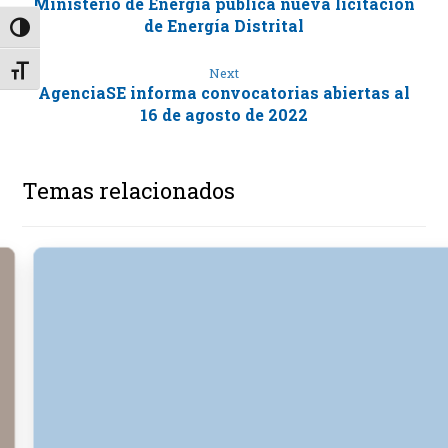
Ministerio de Energía publica nueva licitación
de Energía Distrital
Alternar alto contraste
Alternar tamaño de letra
Next
AgenciaSE informa convocatorias abiertas al
16 de agosto de 2022
Temas relacionados