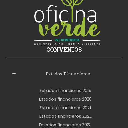
ş
s
i
k
i
ş
CONVENIOS
i
z
l
Estados Financieros
e
r
Estados financieros 2019
o
Estados financieros 2020
k
Estados financieros 2021
e
Estados financieros 2022
t
Estados financieros 2023