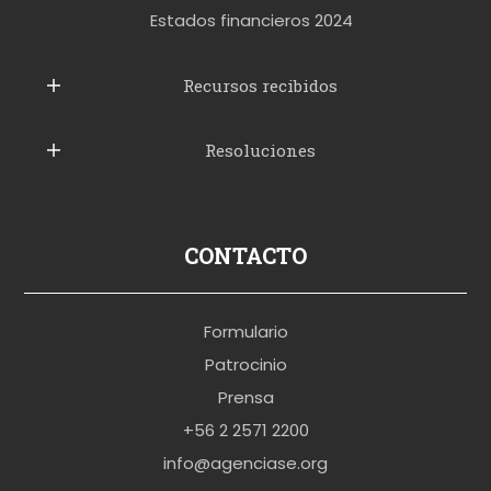
t
Estados financieros 2024
u
b
Recursos recibidos
e
Resoluciones
r
u
s
p
CONTACTO
o
r
Formulario
n
Patrocinio
o
Prensa
b
+56 2 2571 2200
r
info@agenciase.org
a