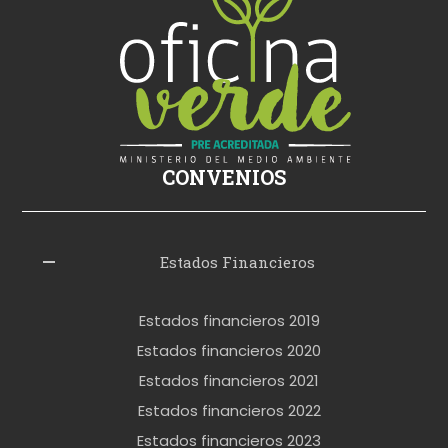
ş
s
i
k
i
ş
CONVENIOS
i
z
l
Estados Financieros
e
r
Estados financieros 2019
o
Estados financieros 2020
k
Estados financieros 2021
e
Estados financieros 2022
t
Estados financieros 2023