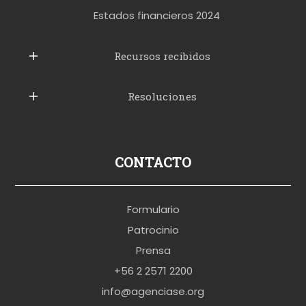
t
Estados financieros 2024
u
b
Recursos recibidos
e
Resoluciones
r
u
s
p
CONTACTO
o
r
Formulario
n
Patrocinio
o
Prensa
b
+56 2 2571 2200
r
info@agenciase.org
a