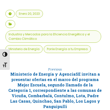
Enero 20, 2023
Industria y Mercados para la Eficiencia Energética y el
Cambio Climático
Ministerio de Energía
Ponle Energía a tu Empresa
Alternar alto contraste
Alternar tamaño de letra
Previous
Ministerio de Energía y AgenciaSE invitan a
presentar ofertas en el marco del programa
Mejor Escuela, segundo llamado de la
Categoría 1, correspondiente a las comunas de
Vicuña, Combarbalá, Contulmo, Lota, Padre
Las Casas, Quinchao, San Pablo, Los Lagos y
Panguipulli