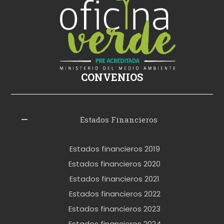
s
i
k
i
ş
CONVENIOS
i
z
l
Estados Financieros
e
r
Estados financieros 2019
o
Estados financieros 2020
k
Estados financieros 2021
e
Estados financieros 2022
t
Estados financieros 2023
t
Estados financieros 2024