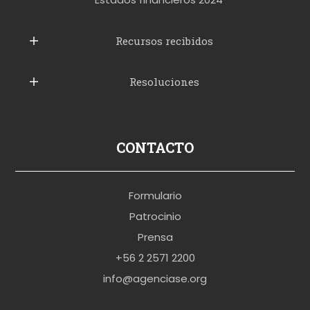
u
b
Recursos recibidos
e
Resoluciones
r
u
s
p
CONTACTO
o
r
Formulario
n
Patrocinio
o
Prensa
b
+56 2 2571 2200
r
info@agenciase.org
a