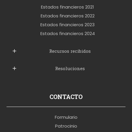
k
Estados financieros 2021
e
Estados financieros 2022
t
Estados financieros 2023
t
Estados financieros 2024
u
b
Recursos recibidos
e
Resoluciones
r
u
s
p
CONTACTO
o
r
Formulario
n
Patrocinio
o