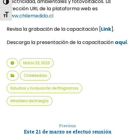
electricidad, ambientales y fotovoltaicos. La
Alternar alto contraste
dirección URL de la plataforma web es
Alternar tamaño de letra
www.chilemedido.cl
Revisa la grabación de la capacitación [
Link
].
Descarga la presentación de la capacitación
aquí
.
Marzo 23, 2023
ChileMedido
Estudios y Evaluación de Programas
Ministerio de Energía
Previous
Este 21 de marzo se efectuó reunión