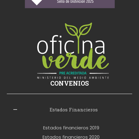
i
k
i
ş
s
i
k
i
ş
CONVENIOS
i
z
l
Estados Financieros
e
r
Estados financieros 2019
o
Estados financieros 2020