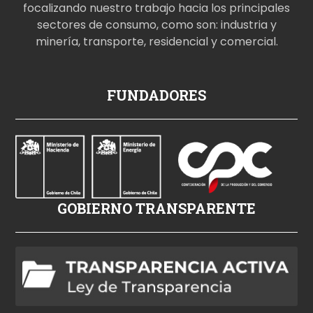
focalizando nuestro trabajo hacia los principales
sectores de consumo, como son: industria y
minería, transporte, residencial y comercial.
p
FUNDADORES
o
r
n
o
i
z
GOBIERNO TRANSPARENTE
l
e
h
d
p