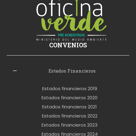
s
i
k
i
ş
CONVENIOS
i
z
l
Estados Financieros
e
r
Estados financieros 2019
o
Estados financieros 2020
k
Estados financieros 2021
e
Estados financieros 2022
t
Estados financieros 2023
t
Estados financieros 2024