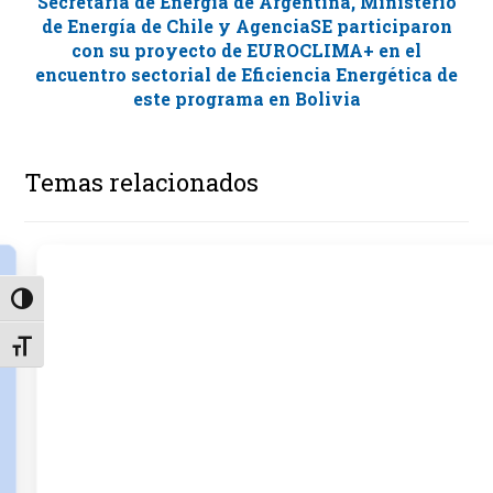
Secretaría de Energía de Argentina, Ministerio
de Energía de Chile y AgenciaSE participaron
con su proyecto de EUROCLIMA+ en el
encuentro sectorial de Eficiencia Energética de
este programa en Bolivia
Temas relacionados
Alternar alto contraste
Alternar tamaño de letra