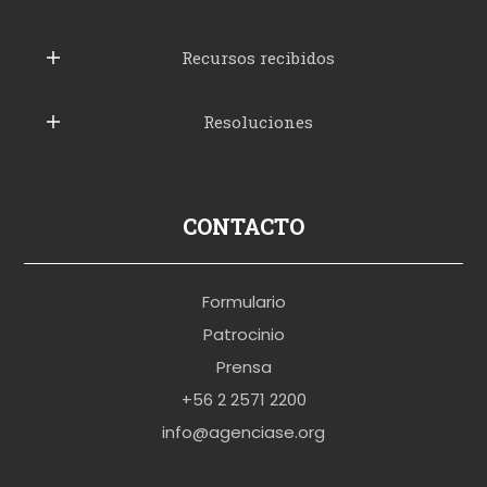
u
b
Recursos recibidos
e
Resoluciones
r
u
s
p
CONTACTO
o
r
Formulario
n
Patrocinio
o
Prensa
b
+56 2 2571 2200
r
info@agenciase.org
a
z