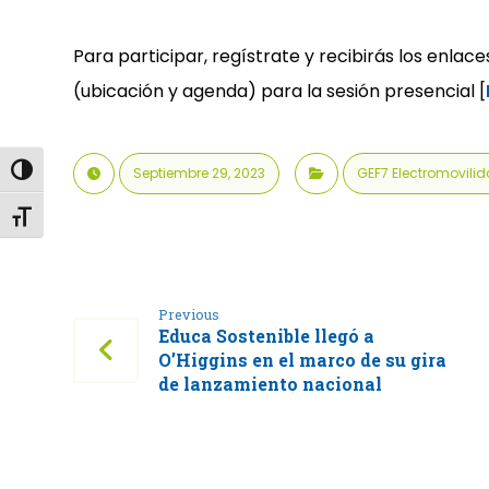
Para participar, regístrate y recibirás los enlace
(ubicación y agenda) para la sesión presencial [
Alternar alto contraste
Septiembre 29, 2023
GEF7 Electromovili
Alternar tamaño de letra
Previous
Educa Sostenible llegó a
O’Higgins en el marco de su gira
de lanzamiento nacional