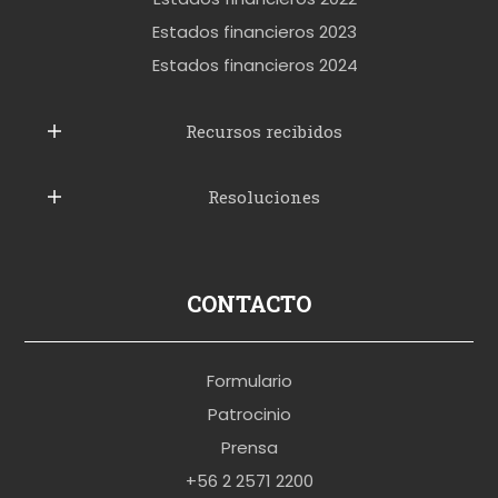
t
Estados financieros 2023
t
Estados financieros 2024
u
b
Recursos recibidos
e
Resoluciones
r
u
s
p
CONTACTO
o
r
Formulario
n
Patrocinio
o
Prensa
b
+56 2 2571 2200
r