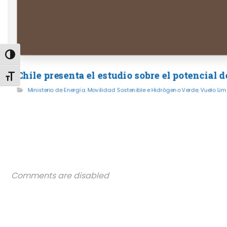
Alternar alto contraste
Chile presenta el estudio sobre el potencial
Alternar tamaño de letra
Ministerio de Energía
,
Movilidad Sostenible e Hidrógeno Verde
,
Vuelo Lim
Comments are disabled