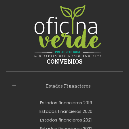
i
ş
s
i
k
i
ş
CONVENIOS
i
z
l
Estados Financieros
e
r
Estados financieros 2019
o
Estados financieros 2020
k
Estados financieros 2021
e
Estados financieros 2022