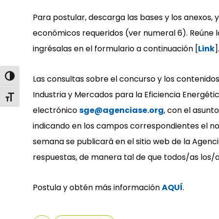
Para postular, descarga las bases y los anexos, 
económicos requeridos (ver numeral 6). Reúne l
ingrésalas en el formulario a continuación [
Link
]
Alternar alto contraste
Las consultas sobre el concurso y los contenidos
Industria y Mercados para la Eficiencia Energéti
Alternar tamaño de letra
electrónico
sge@agenciase.org
, con el asun
indicando en los campos correspondientes el nom
semana se publicará en el sitio web de la Agenc
respuestas, de manera tal de que todos/as los/
Postula y obtén más información
AQUÍ
.