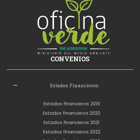
i
ş
s
i
k
i
ş
CONVENIOS
i
z
l
Estados Financieros
e
r
Estados financieros 2019
o
Estados financieros 2020
k
Estados financieros 2021
e
Estados financieros 2022