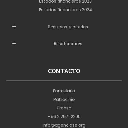
t
Estados financieros 2023
t
Estados financieros 2024
u
b
Recursos recibidos
e
Resoluciones
r
u
s
p
CONTACTO
o
r
Formulario
n
Patrocinio
o
Prensa
b
+56 2 2571 2200
r
info@agenciase.org