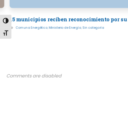
15 municipios reciben reconocimiento por su
Alternar alto contraste
Comuna Energética
,
Ministerio de Energía
,
Sin categoría
Alternar tamaño de letra
Comments are disabled