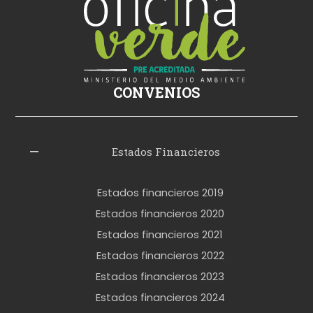
s
i
k
i
ş
CONVENIOS
i
z
l
Estados Financieros
e
r
Estados financieros 2019
o
Estados financieros 2020
k
Estados financieros 2021
e
Estados financieros 2022
t
Estados financieros 2023
t
Estados financieros 2024