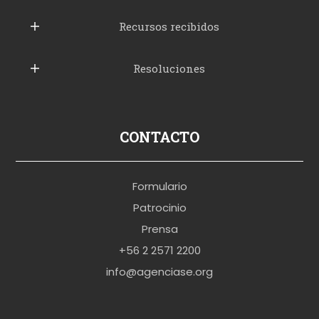
u
b
Recursos recibidos
e
Resoluciones
r
u
s
p
CONTACTO
o
r
Formulario
n
Patrocinio
o
Prensa
b
+56 2 2571 2200
r
info@agenciase.org
a
z