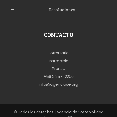
e
Resoluciones
r
u
s
p
CONTACTO
o
r
Formulario
n
Patrocinio
o
Prensa
b
+56 2 2571 2200
r
info@agenciase.org
a
z
z
e
© Todos los derechos | Agencia de Sostenibilidad