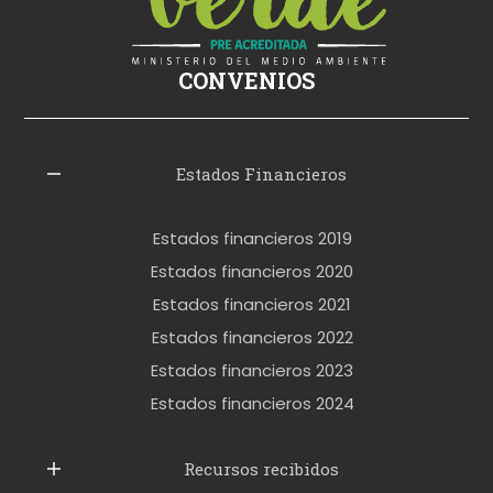
k
i
ş
CONVENIOS
i
z
l
Estados Financieros
e
r
Estados financieros 2019
o
Estados financieros 2020
k
Estados financieros 2021
e
Estados financieros 2022
t
Estados financieros 2023
t
Estados financieros 2024
u
b
Recursos recibidos