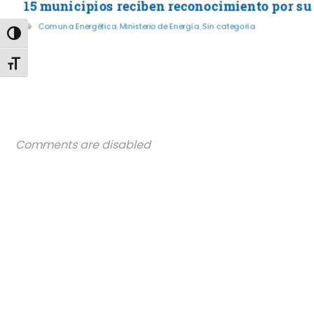
15 municipios reciben reconocimiento por su
Comuna Energética
,
Ministerio de Energía
,
Sin categoría
Alternar alto contraste
Alternar tamaño de letra
Comments are disabled