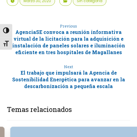
Marzo 30, 2020
Sin categoría
Previous
Alternar alto contraste
AgenciaSE convoca a reunión informativa
virtual de la licitación para la adquisición e
Alternar tamaño de letra
instalación de paneles solares e iluminación
eficiente en tres hospitales de Magallanes
Next
El trabajo que impulsará la Agencia de
Sostenibilidad Energética para avanzar en la
descarbonización a pequeña escala
Temas relacionados