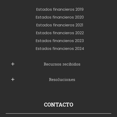
e
r
Estados financieros 2019
o
Estados financieros 2020
k
Estados financieros 2021
e
Estados financieros 2022
t
Estados financieros 2023
t
Estados financieros 2024
u
b
Recursos recibidos
e
Resoluciones
r
u
s
p
CONTACTO
o