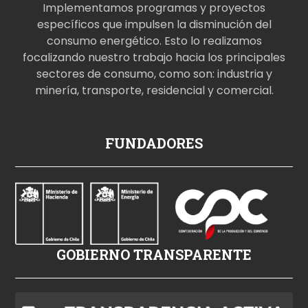
Implementamos programas y proyectos
específicos que impulsen la disminución del
consumo energético. Esto lo realizamos
focalizando nuestro trabajo hacia los principales
sectores de consumo, como son: industria y
minería, transporte, residencial y comercial.
p
FUNDADORES
o
r
n
o
i
z
GOBIERNO TRANSPARENTE
l
e