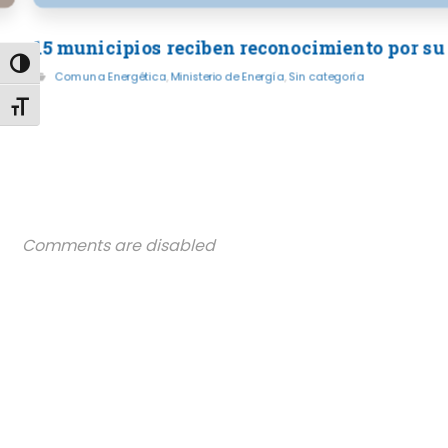
15 municipios reciben reconocimiento por su
Alternar alto contraste
Comuna Energética
,
Ministerio de Energía
,
Sin categoría
Alternar tamaño de letra
Comments are disabled