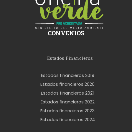
i
k
i
ş
CONVENIOS
i
z
l
Estados Financieros
e
r
Estados financieros 2019
o
Estados financieros 2020
k
Estados financieros 2021
e
Estados financieros 2022
t
Estados financieros 2023
t
Estados financieros 2024
u