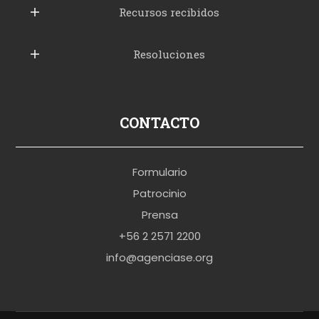
b
Recursos recibidos
e
Resoluciones
r
u
s
p
CONTACTO
o
r
Formulario
n
Patrocinio
o
Prensa
b
+56 2 2571 2200
r
info@agenciase.org
a
z
z