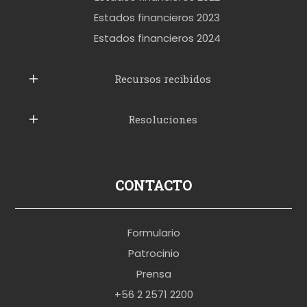
t
Estados financieros 2023
t
Estados financieros 2024
u
b
Recursos recibidos
e
Resoluciones
r
u
s
p
CONTACTO
o
r
Formulario
n
Patrocinio
o
Prensa
b
+56 2 2571 2200
r