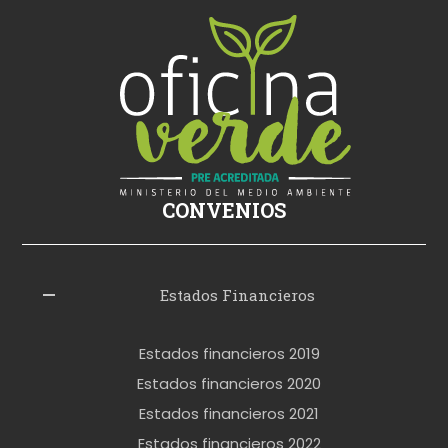
i
ş
s
i
k
i
ş
CONVENIOS
i
z
l
Estados Financieros
e
r
Estados financieros 2019
o
Estados financieros 2020
k
Estados financieros 2021
e
Estados financieros 2022