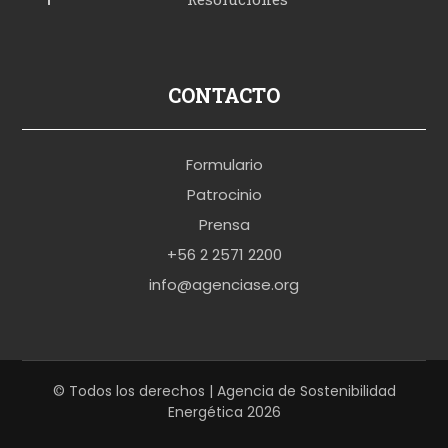
u
s
p
CONTACTO
o
r
Formulario
n
Patrocinio
o
Prensa
b
+56 2 2571 2200
r
info@agenciase.org
a
z
z
e
© Todos los derechos | Agencia de Sostenibilidad
Energética 2026
r