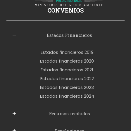
ş
CONVENIOS
i
z
l
Estados Financieros
e
r
Estados financieros 2019
o
Estados financieros 2020
k
Estados financieros 2021
e
Estados financieros 2022
t
Estados financieros 2023
t
Estados financieros 2024
u
b
Recursos recibidos
e
Resoluciones
r