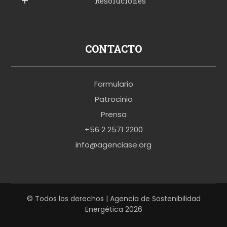
Resoluciones
r
u
s
p
CONTACTO
o
r
Formulario
n
Patrocinio
o
Prensa
b
+56 2 2571 2200
r
info@agenciase.org
a
z
z
e
© Todos los derechos | Agencia de Sostenibilidad
Energética 2026
r