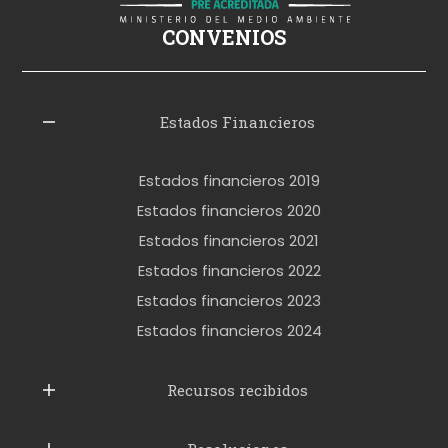
ş
CONVENIOS
i
z
l
Estados Financieros
e
r
Estados financieros 2019
o
Estados financieros 2020
k
Estados financieros 2021
e
Estados financieros 2022
t
Estados financieros 2023
t
Estados financieros 2024
u
b
Recursos recibidos
e