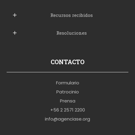
u
b
Recursos recibidos
e
Resoluciones
r
u
s
p
CONTACTO
o
r
Formulario
n
Patrocinio
o
Prensa
b
+56 2 2571 2200
r
info@agenciase.org
a
z