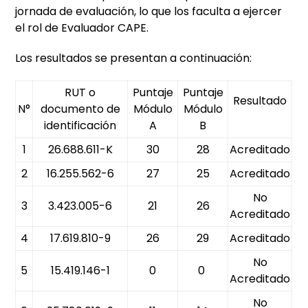
jornada de evaluación, lo que los faculta a ejercer
el rol de Evaluador CAPE.
Los resultados se presentan a continuación:
RUT o
Puntaje
Puntaje
Resultado
N°
documento de
Módulo
Módulo
identificación
A
B
1
26.688.611-K
30
28
Acreditado
2
16.255.562-6
27
25
Acreditado
No
3
3.423.005-6
21
26
Acreditado
4
17.619.810-9
26
29
Acreditado
No
5
15.419.146-1
0
0
Acreditado
No