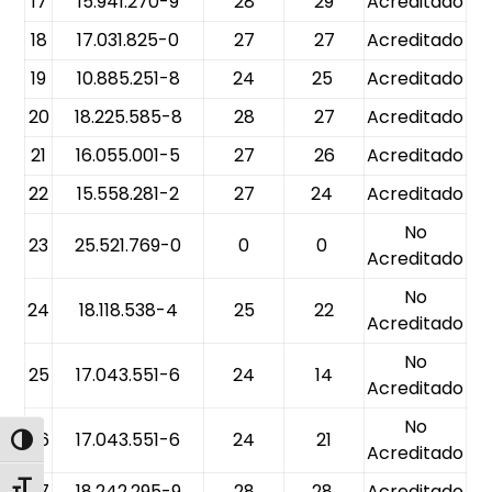
17
15.941.270-9
28
29
Acreditado
18
17.031.825-0
27
27
Acreditado
19
10.885.251-8
24
25
Acreditado
20
18.225.585-8
28
27
Acreditado
21
16.055.001-5
27
26
Acreditado
22
15.558.281-2
27
24
Acreditado
No
23
25.521.769-0
0
0
Acreditado
No
24
18.118.538-4
25
22
Acreditado
No
25
17.043.551-6
24
14
Acreditado
No
26
17.043.551-6
24
21
Alternar alto contraste
Acreditado
Alternar tamaño de letra
27
18.242.295-9
28
28
Acreditado