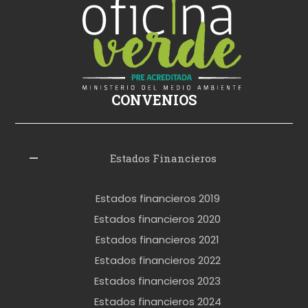
s
i
k
i
ş
CONVENIOS
i
z
l
Estados Financieros
e
r
Estados financieros 2019
o
Estados financieros 2020
k
Estados financieros 2021
e
Estados financieros 2022
t
Estados financieros 2023
t
Estados financieros 2024