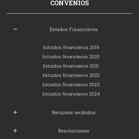
ş
CONVENIOS
i
z
l
Estados Financieros
e
r
Estados financieros 2019
o
Estados financieros 2020
k
Estados financieros 2021
e
Estados financieros 2022
t
Estados financieros 2023
t
Estados financieros 2024
u
b
Recursos recibidos
e
Resoluciones
r