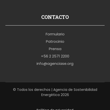
u
s
p
CONTACTO
o
r
Formulario
n
Patrocinio
o
Prensa
b
+56 2 2571 2200
r
info@agenciase.org
a
z
z
e
© Todos los derechos | Agencia de Sostenibilidad
Energética 2026
r
s