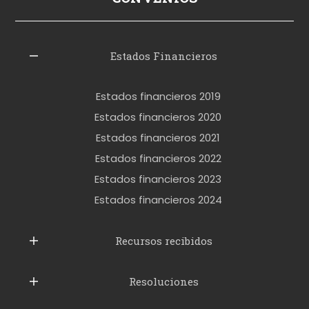
i
z
l
Estados Financieros
e
r
Estados financieros 2019
o
Estados financieros 2020
k
Estados financieros 2021
e
Estados financieros 2022
t
Estados financieros 2023
t
Estados financieros 2024
u
b
Recursos recibidos
e
Resoluciones
r
u