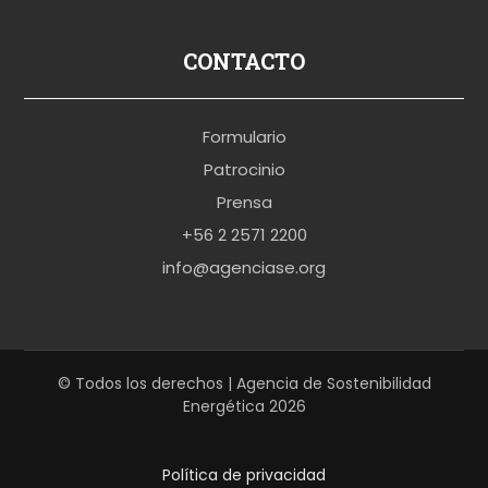
s
p
CONTACTO
o
r
Formulario
n
Patrocinio
o
Prensa
b
+56 2 2571 2200
r
info@agenciase.org
a
z
z
e
© Todos los derechos | Agencia de Sostenibilidad
Energética 2026
r
s
Política de privacidad
h