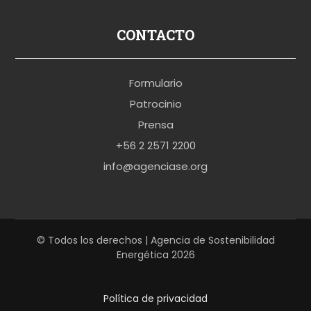
s
p
CONTACTO
o
r
Formulario
n
Patrocinio
o
Prensa
b
+56 2 2571 2200
r
info@agenciase.org
a
z
z
e
© Todos los derechos | Agencia de Sostenibilidad
Energética 2026
r
s
Política de privacidad
h