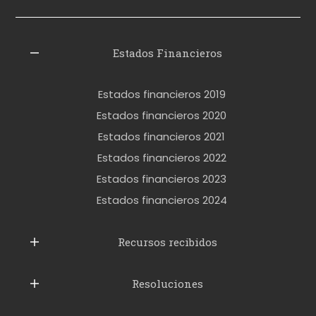
i
z
l
Estados Financieros
e
r
Estados financieros 2019
o
Estados financieros 2020
k
Estados financieros 2021
e
Estados financieros 2022
t
Estados financieros 2023
t
Estados financieros 2024
u
b
Recursos recibidos
e
Resoluciones
r
u