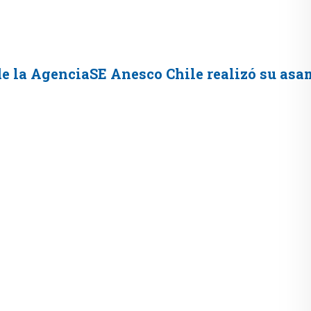
 de la AgenciaSE Anesco Chile realizó su asa