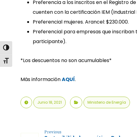
Preferencia a los inscritos en el Registro d
cuenten con la certificación IEM (Industria
Preferencial mujeres. Arancel: $230.000.
Preferencial para empresas que inscriban t
participante).
Alternar alto contraste
*Los descuentos no son acumulables*
Alternar tamaño de letra
Más información
AQUÍ
.
Junio 18, 2021
Ministerio de Energía
Previous