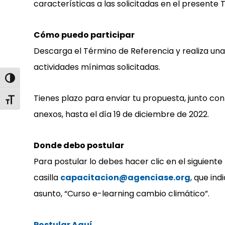
características a las solicitadas en el presente 
Cómo puedo participar
Descarga el Término de Referencia y realiza una
actividades mínimas solicitadas.
Alternar alto contraste
Tienes plazo para enviar tu propuesta, junto con
Alternar tamaño de letra
anexos, hasta el día 19 de diciembre de 2022.
Donde debo postular
Para postular lo debes hacer clic en el siguiente
casilla
capacitacion@agenciase.org
, que ind
asunto, “Curso e-learning cambio climático”.
Postular Aquí