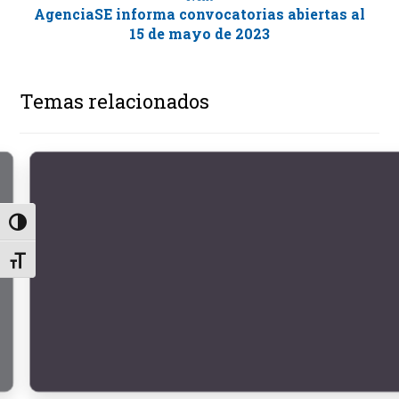
AgenciaSE informa convocatorias abiertas al
15 de mayo de 2023
Temas relacionados
Alternar alto contraste
Alternar tamaño de letra