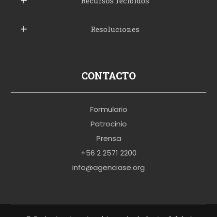
b
Recursos recibidos
e
Resoluciones
r
u
s
p
CONTACTO
o
r
Formulario
n
Patrocinio
o
Prensa
b
+56 2 2571 2200
r
info@agenciase.org
a
z
z