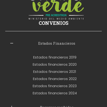
k
i
ş
CONVENIOS
i
z
l
Estados Financieros
e
r
Estados financieros 2019
o
Estados financieros 2020
k
Estados financieros 2021
e
Estados financieros 2022
t
Estados financieros 2023
t
Estados financieros 2024
u