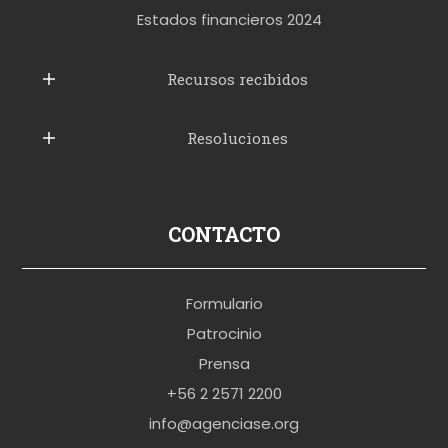
t
Estados financieros 2024
u
b
Recursos recibidos
e
Resoluciones
r
u
s
p
CONTACTO
o
r
Formulario
n
Patrocinio
o
Prensa
b
+56 2 2571 2200
r
info@agenciase.org
a