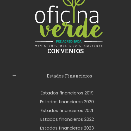
ş
s
i
k
i
ş
CONVENIOS
i
z
l
Estados Financieros
e
r
Estados financieros 2019
o
Estados financieros 2020
k
Estados financieros 2021
e
Estados financieros 2022
t
Estados financieros 2023