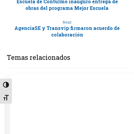
Escuela de Contulmo inauguró entrega de
obras del programa Mejor Escuela
Next
AgenciaSE y Transvip firmaron acuerdo de
colaboración
Temas relacionados
Alternar alto contraste
Alternar tamaño de letra