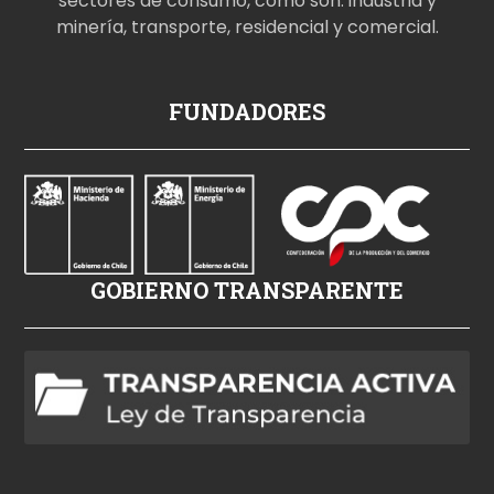
sectores de consumo, como son: industria y
minería, transporte, residencial y comercial.
p
FUNDADORES
o
r
n
o
i
z
GOBIERNO TRANSPARENTE
l
e
h
d
p
o