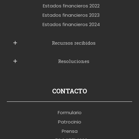
e
Estados financieros 2022
t
Estados financieros 2023
t
Estados financieros 2024
u
b
Recursos recibidos
e
Resoluciones
r
u
s
p
CONTACTO
o
r
Formulario
n
Patrocinio
o
Prensa
b