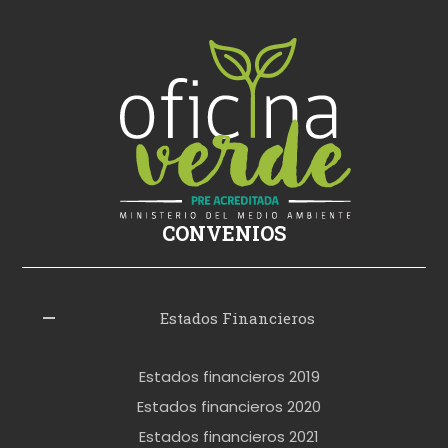
k
i
ş
s
i
k
i
ş
CONVENIOS
i
z
l
Estados Financieros
e
r
Estados financieros 2019
o
Estados financieros 2020
k
Estados financieros 2021