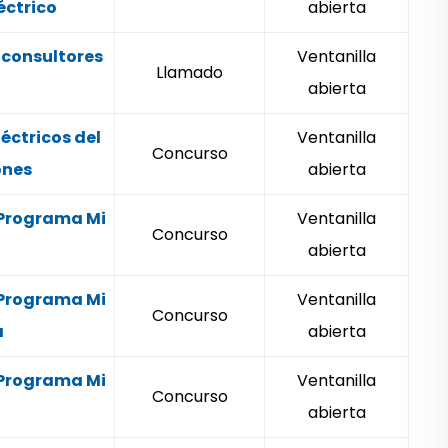
éctrico
abierta
 consultores
Ventanilla
Llamado
o
abierta
éctricos del
Ventanilla
Concurso
ones
abierta
 Programa Mi
Ventanilla
Concurso
abierta
 Programa Mi
Ventanilla
Concurso
a
abierta
 Programa Mi
Ventanilla
Concurso
abierta