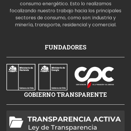
consumo energético. Esto lo realizamos
focalizando nuestro trabajo hacia los principales
sectores de consumo, como son: industria y
minería, transporte, residencial y comercial.
p
FUNDADORES
o
r
n
o
i
z
GOBIERNO TRANSPARENTE
l
e
h
d