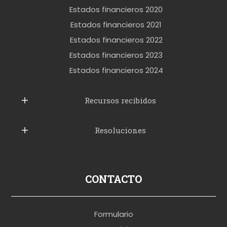
o
Estados financieros 2020
k
Estados financieros 2021
e
Estados financieros 2022
t
Estados financieros 2023
t
Estados financieros 2024
u
b
Recursos recibidos
e
Resoluciones
r
u
s
p
CONTACTO
o
r
Formulario
n