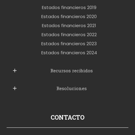
r
Estados financieros 2019
o
Estados financieros 2020
k
Estados financieros 2021
e
Estados financieros 2022
t
Estados financieros 2023
t
Estados financieros 2024
u
b
Recursos recibidos
e
Resoluciones
r
u
s
p
CONTACTO
o
r