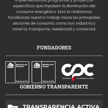
Implementamos programas y proyectos
específicos que impulsen la disminución del
consumo energético. Esto lo realizamos
focalizando nuestro trabajo hacia los principales
sectores de consumo, como son: industria y
minería, transporte, residencial y comercial.
p
FUNDADORES
o
r
n
o
i
z
GOBIERNO TRANSPARENTE
l
e
h