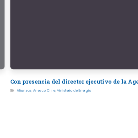
Con presencia del director ejecutivo de la A
Alianzas
,
Anesco Chile
,
Ministerio de Energía