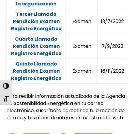
la organización
Tercer Llamado
Rendición Examen
Examen
13/7/2022
Registro Energético
Cuarto Llamado
Rendición Examen
Examen
7/9/2022
Registro Energético
Quinto Llamado
Rendición Examen
Examen
16/11/2022
Registro Energético
Alternar alto contraste
Para recibir información actualizada de la Agencia
Alternar tamaño de letra
de Sostenibilidad Energética en tu correo
electrónico, suscríbete agregando tu dirección de
correo y tus áreas de interés en nuestro sitio web.