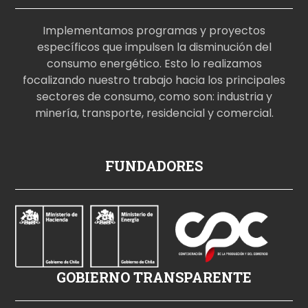
Implementamos programas y proyectos
específicos que impulsen la disminución del
consumo energético. Esto lo realizamos
focalizando nuestro trabajo hacia los principales
sectores de consumo, como son: industria y
minería, transporte, residencial y comercial.
p
FUNDADORES
o
r
n
o
i
z
GOBIERNO TRANSPARENTE
l