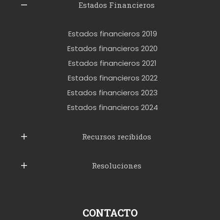
l
Estados Financieros
e
r
Estados financieros 2019
o
Estados financieros 2020
k
Estados financieros 2021
e
Estados financieros 2022
t
Estados financieros 2023
t
Estados financieros 2024
u
b
Recursos recibidos
e
Resoluciones
r
u
s
p
CONTACTO