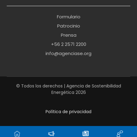
o
r
Formulario
n
Patrocinio
o
Prensa
b
+56 2 2571 2200
r
info@agenciase.org
a
z
z
e
© Todos los derechos | Agencia de Sostenibilidad
Energética 2026
r
s
Política de privacidad
h
a
r