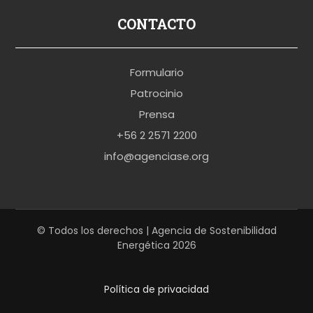
p
CONTACTO
o
r
Formulario
n
Patrocinio
o
Prensa
b
+56 2 2571 2200
r
info@agenciase.org
a
z
z
e
© Todos los derechos | Agencia de Sostenibilidad
Energética 2026
r
s
Política de privacidad
h