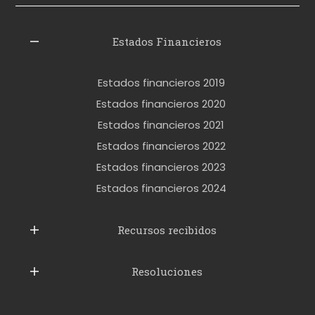
z
l
Estados Financieros
e
r
Estados financieros 2019
o
Estados financieros 2020
k
Estados financieros 2021
e
Estados financieros 2022
t
Estados financieros 2023
t
Estados financieros 2024
u
b
Recursos recibidos
e
Resoluciones
r
u
s