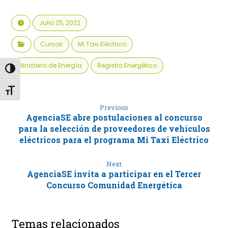
Julio 25, 2022
Cursos
Mi Taxi Eléctrico
Ministerio de Energía
Registro Energético
Alternar alto contraste
Alternar tamaño de letra
Previous
AgenciaSE abre postulaciones al concurso
para la selección de proveedores de vehículos
eléctricos para el programa Mi Taxi Eléctrico
Next
AgenciaSE invita a participar en el Tercer
Concurso Comunidad Energética
Temas relacionados