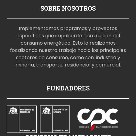
SOBRE NOSOTROS
Implementamos programas y proyectos
específicos que impulsen la disminución del
consumo energético. Esto lo realizamos
focalizando nuestro trabajo hacia los principales
sectores de consumo, como son: industria y
minería, transporte, residencial y comercial.
p
FUNDADORES
o
r
n
o
i
z