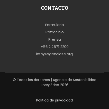
p
CONTACTO
o
r
Formulario
n
Patrocinio
o
Prensa
b
+56 2 2571 2200
r
info@agenciase.org
a
z
z
e
© Todos los derechos | Agencia de Sostenibilidad
Energética 2026
r
s
Política de privacidad
h
a