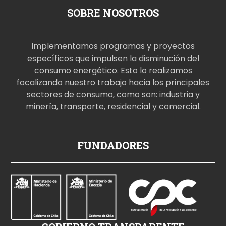
SOBRE NOSOTROS
Implementamos programas y proyectos
específicos que impulsen la disminución del
consumo energético. Esto lo realizamos
focalizando nuestro trabajo hacia los principales
sectores de consumo, como son: industria y
minería, transporte, residencial y comercial.
p
FUNDADORES
o
r
n
o
i
z