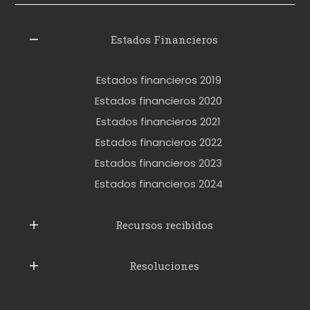
z
l
Estados Financieros
e
r
Estados financieros 2019
o
Estados financieros 2020
k
Estados financieros 2021
e
Estados financieros 2022
t
Estados financieros 2023
t
Estados financieros 2024
u
b
Recursos recibidos
e
Resoluciones
r
u
s